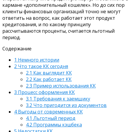
кармане «дополнительный кошелек». Но до сих пор
клиенты финансовых организаций точно не могут
ответить на вопрос, как работает этот продукт
кредитования, и по какому принципу
рассчитываются проценты, считается льготный
период.
Содержание
1
Немного истории
2
Что такое КК сегодня
2.1
Как выглядит КК
2.2
Как работает КК
2.3
Пример использования КК
3
Процесс оформления КК
3.1
Требования к заемщику
3.2
Что пригодится из документов
4
Выгоды от современных КК
4.1
Льготный период
4.2
Программы кэшбека
5
Недостатки КК