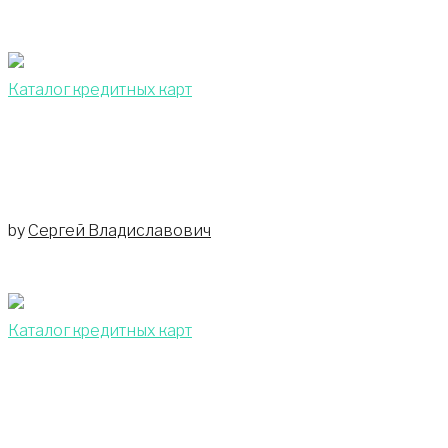
Каталог кредитных карт
Кредитная карта «Совесть» от Киви ба
by
Сергей Владиславович
Каталог кредитных карт
«Польза» от Хоум Кредит: условия об