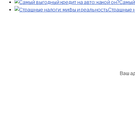
Самый 
Страшные н
Ваш ад