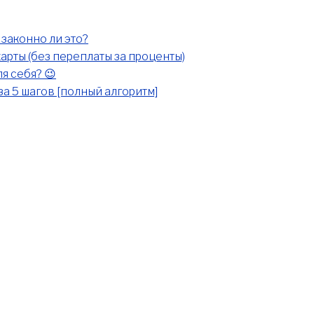
законно ли это?
арты (без переплаты за проценты)
я себя? 😉
за 5 шагов [полный алгоритм]
она вкусная и стоит ли…