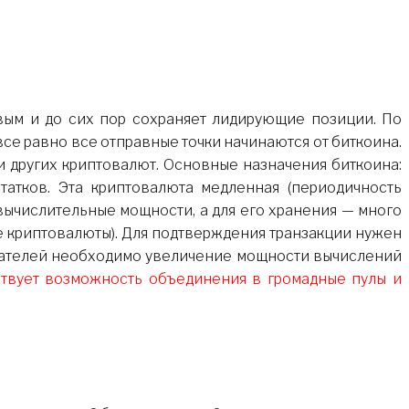
се равно все отправные точки начинаются от биткоина.
 других криптовалют. Основные назначения биткоина:
татков. Эта криптовалюта медленная (периодичность
 вычислительные мощности, а для его хранения — много
ие криптовалюты). Для подтверждения транзакции нужен
ователей необходимо увеличение мощности вычислений
ествует возможность объединения в громадные пулы и