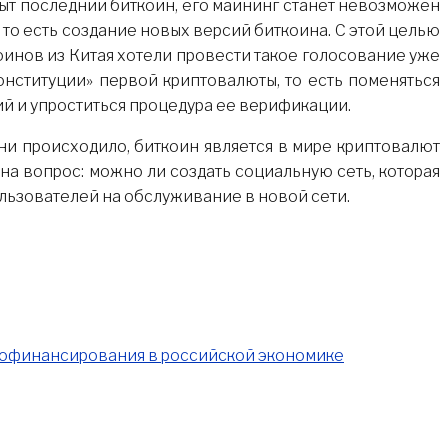
быт последний биткоин, его майнинг станет невозможен
 то есть создание новых версий биткоина. С этой целью
инов из Китая хотели провести такое голосование уже
конституции» первой криптовалюты, то есть поменяться
ий и упроститься процедура ее верификации.
 ни происходило, биткоин является в мире криптовалют
на вопрос: можно ли создать социальную сеть, которая
льзователей на обслуживание в новой сети.
офинансирования в российской экономике