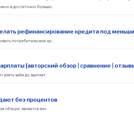
ожно в достаточно большо...
делать рефинансирование кредита под меньш
овать потребительские кр...
рплаты [авторский обзор | сравнение | отзыв
 взять займ до зарплат...
дают без процентов
м обзоре, является лич...