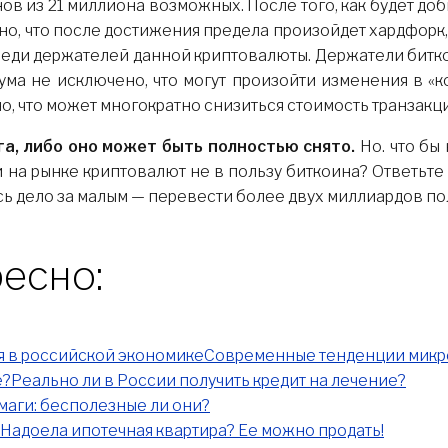
ов из 21 миллиона возможных. После того, как будет до
о, что после достижения предела произойдет хардфорк,
ди держателей данной криптовалюты. Держатели битко
ума не исключено, что могут произойти изменения в «
, что может многократно снизиться стоимость транзакц
а, либо оно может быть полностью снято.
Но. что бы
на рынке криптовалют не в пользу биткоина? Ответьте 
ь дело за малым — перевести более двух миллиардов по
есно:
Современные тенденции микр
Реально ли в России получить кредит на лечение?
маги: бесполезные ли они?
Надоела ипотечная квартира? Ее можно продать!