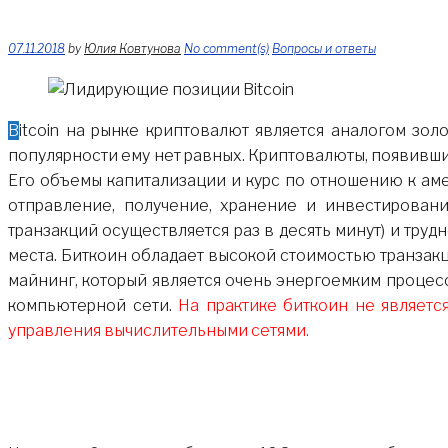
07.11.2018
by
Юлия Ковтунова
No comment(s)
Вопросы и ответы
Bitcoin на рынке криптовалют является аналогом золота из реального мира. В криптоиндустрии он стал первым и до сих пор сохраняет лидирующие позиции. По
популярности ему нет равных. Криптовалюты, появивши
Его объемы капитализации и курс по отношению к ам
отправление, получение, хранение и инвестировани
транзакций осуществляется раз в десять минут) и тру
места. Биткоин обладает высокой стоимостью транзакц
майнинг, который является очень энергоемким проце
компьютерной сети.
На практике биткоин не являетс
управления вычислительными сетями.