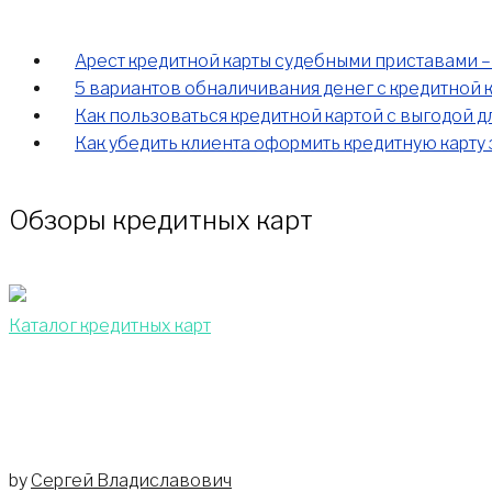
Арест кредитной карты судебными приставами – 
5 вариантов обналичивания денег с кредитной к
Как пользоваться кредитной картой с выгодой дл
Как убедить клиента оформить кредитную карту 
Обзоры кредитных карт
Каталог кредитных карт
Кредитная карта "Халва": на сколько 
by
Сергей Владиславович