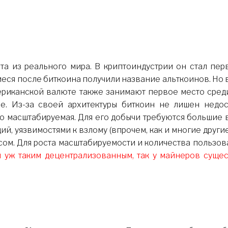
еся после биткоина получили название альткоинов. Но в
ериканской валюте также занимают первое место среди
е. Из-за своей архитектуры биткоин не лишен недос
дно масштабируемая. Для его добычи требуются большие
ий, уязвимостями к взлому (впрочем, как и многие друг
ссом. Для роста масштабируемости и количества польз
я уж таким децентрализованным, так у майнеров сущ