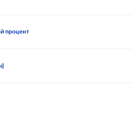
ий процент
ы]