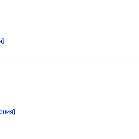
ы]
ения]