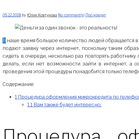
05.12.2018
by
Юлия Ковтунова
No comment(s)
Про кредит
В наше время большое количество людей обращается в микрофинансовые организации для получения займа по абсолютно разным причинам. В некоторых случаях люди
подают заявку через интернет, поскольку таким обр
сидеть в очереди, несколько раз повторять работнику 
делать, если нет возможности зайти в интернет, а
проведения этой процедуры понадобится только телеф
Содержание
1
Процедура оформления микрокредита по телефо
1.1
Вам также будет интересно:
Процедура о