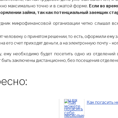
жно максимально точно и в сжатой форме.
Если во врем
ормлении займа, так как потенциальный заемщик стар
рудник микрофинансовой организации четко слышал вс
ит человеку о принятом решении, то есть, оформили ему з
на его счет приходят деньги, а на электронную почту – к
у, ему необходимо будет посетить одно из отделений
т быть заключены дистанционно, без посещения отделе
есно:
Как погасить н