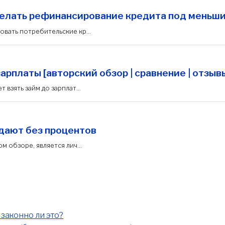
делать рефинансирование кредита под меньш
овать потребительские кр...
рплаты [авторский обзор | сравнение | отзыв
 взять займ до зарплат...
дают без процентов
м обзоре, является лич...
законно ли это?