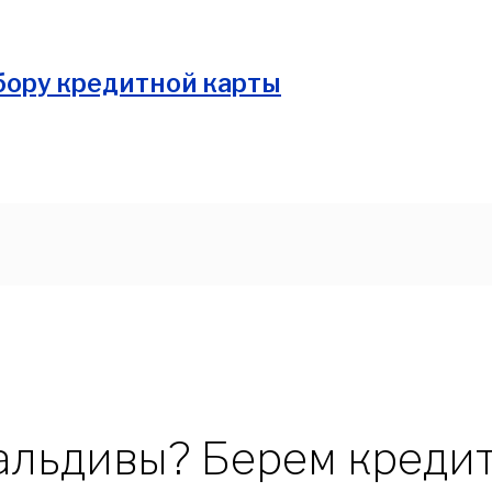
ение"
Мальдивы? Берем креди