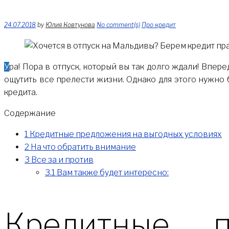
24.07.2018
by
Юлия Ковтунова
No comment(s)
Про кредит
Ура! Пора в отпуск, который вы так долго ждали! Впереди чудесное время, когда можно отдохнуть от забот и хлопот, наконец, поехать на море, поваляться на пляже и
ощутить все прелести жизни. Однако для этого нужно 
кредита.
Содержание
1
Кредитные предложения на выгодных условиях
2
На что обратить внимание
3
Все за и против
3.1
Вам также будет интересно:
Кредитные 