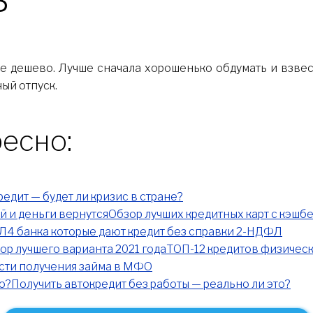
 не дешево. Лучше сначала хорошенько обдумать и взве
ый отпуск.
есно:
редит — будет ли кризис в стране?
Обзор лучших кредитных карт с кэшбе
4 банка которые дают кредит без справки 2-НДФЛ
ТОП-12 кредитов физическ
ти получения займа в МФО
Получить автокредит без работы — реально ли это?