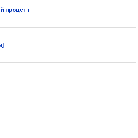
ий процент
ы]